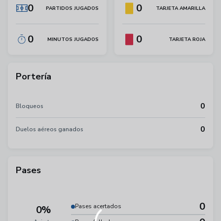
0
0
PARTIDOS JUGADOS
TARJETA AMARILLA
0
0
MINUTOS JUGADOS
TARJETA ROJA
Portería
0
Bloqueos
0
Duelos aéreos ganados
Pases
0
Pases acertados
0%