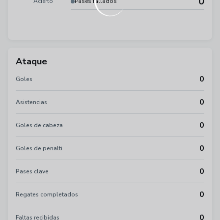
0
Acierto
Pases fallados
Ataque
0
Goles
0
Asistencias
0
Goles de cabeza
0
Goles de penalti
0
Pases clave
0
Regates completados
0
Faltas recibidas