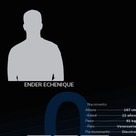
0
ENDER ECHENIQUE
Nacimiento
Altura
167 cm
Edad
22 años
Peso
61 kg
País
Venezuela
Pie dominante
Diestro