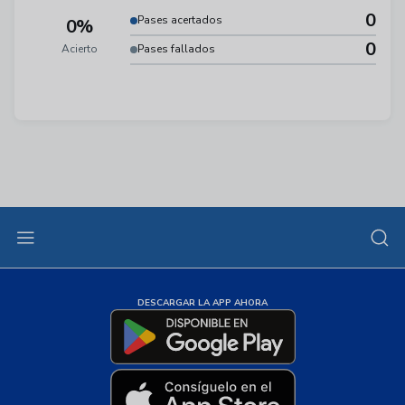
0
Pases acertados
0%
0
Acierto
Pases fallados
DESCARGAR LA APP AHORA