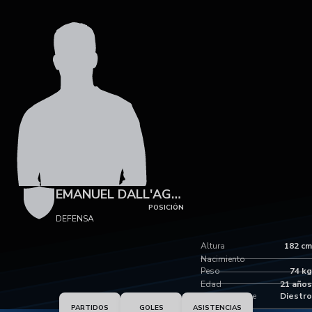
EMANUEL DALL'AGLIO
POSICIÓN
DEFENSA
Altura
182 cm
Nacimiento
Peso
74 kg
Edad
21 años
Pie dominante
Diestro
PARTIDOS
GOLES
ASISTENCIAS