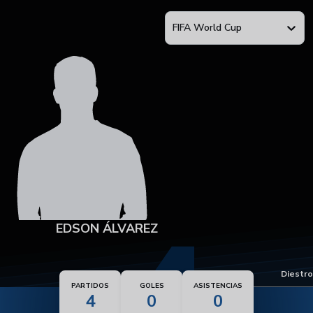
FIFA World Cup
EDSON ÁLVAREZ
Pie dominante
Diestro
PARTIDOS
GOLES
ASISTENCIAS
4
0
0