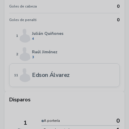
0
Goles de cabeza
0
Goles de penalti
Julián Quiñones
1
4
Raúl Jiménez
2
3
Edson Álvarez
11
Disparos
0
A portería
1