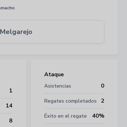
amacho
 Melgarejo
Ataque
0
Asistencias
1
2
Regates completados
14
40%
Éxito en el regate
8