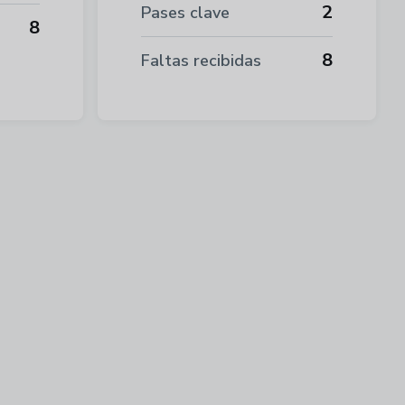
2
Pases clave
8
8
Faltas recibidas