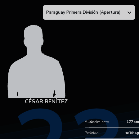
Paraguay Primera División (Apertura)
CÉSAR BENÍTEZ
Altura
177 cm
Nacimiento
Peso
75 kg
Edad
36 años