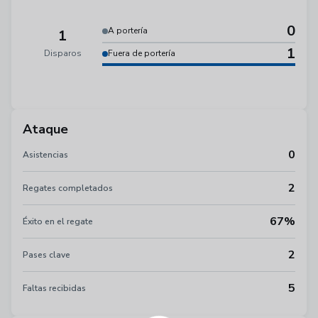
0
A portería
1
1
Disparos
Fuera de portería
Ataque
0
Asistencias
2
Regates completados
67%
Éxito en el regate
2
Pases clave
5
Faltas recibidas