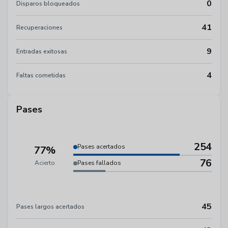
0
Disparos bloqueados
41
Recuperaciones
9
Entradas exitosas
4
Faltas cometidas
Pases
254
Pases acertados
77%
76
Acierto
Pases fallados
45
Pases largos acertados