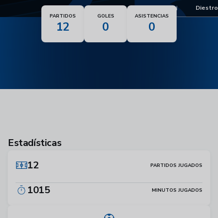
23
Pie dominante
Diestro
Nacionalidad
PARTIDOS
GOLES
ASISTENCIAS
12
0
0
Estadísticas
12
PARTIDOS JUGADOS
1015
MINUTOS JUGADOS