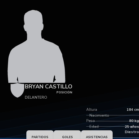
BRYAN CASTILLO
POSICIÓN
DELANTERO
Altura
184 cm
Nacimiento
Peso
80 kg
Edad
25 años
Pie dominante
Diestro
PARTIDOS
GOLES
ASISTENCIAS