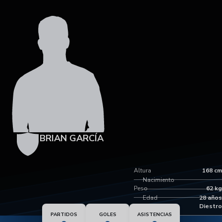
BRIAN GARCÍA
Altura
168 cm
Nacimiento
Peso
62 kg
Edad
28 años
Pie dominante
Diestro
PARTIDOS
GOLES
ASISTENCIAS