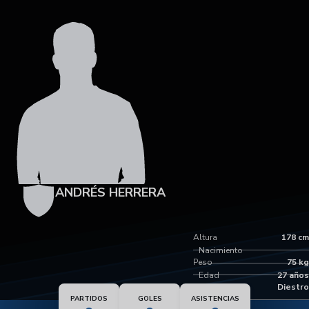
ANDRÉS HERRERA
Altura
178 cm
Nacimiento
Peso
75 kg
Edad
27 años
Pie dominante
Diestro
PARTIDOS
GOLES
ASISTENCIAS