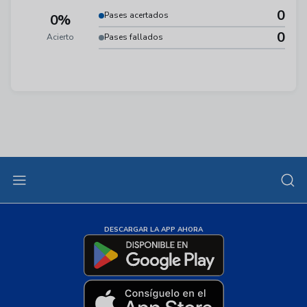
0
Pases acertados
0%
0
Acierto
Pases fallados
DESCARGAR LA APP AHORA