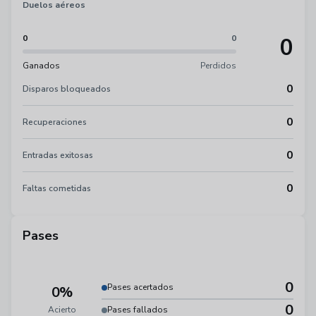
Duelos aéreos
0
0
0
Ganados
Perdidos
0
Disparos bloqueados
0
Recuperaciones
0
Entradas exitosas
0
Faltas cometidas
Pases
0
Pases acertados
0%
0
Acierto
Pases fallados