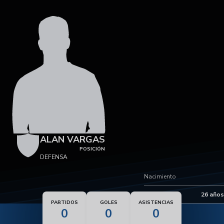
ALAN VARGAS
POSICIÓN
DEFENSA
Nacimiento
Edad
26 años
PARTIDOS
GOLES
ASISTENCIAS
0
0
0