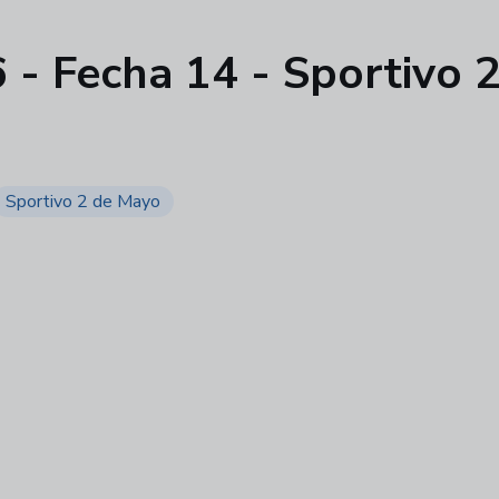
- Fecha 14 - Sportivo 2
Sportivo 2 de Mayo