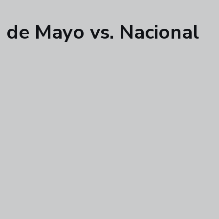
 de Mayo vs. Nacional