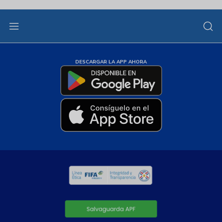
DESCARGAR LA APP AHORA