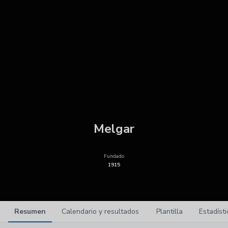
Melgar
Fundado
1915
Resumen
Calendario y resultados
Plantilla
Estadísti